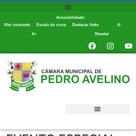
conteúdo
Acessibilidade:
Alto contraste
Escala de cinza
Destacar links
A-
A+
Resetar