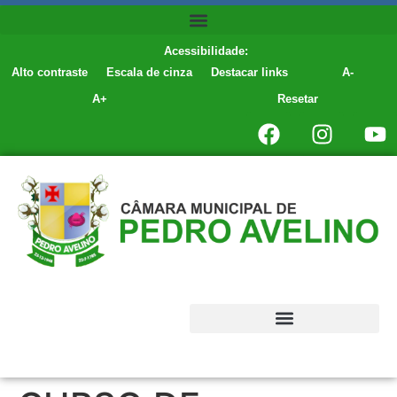
conteúdo
Acessibilidade:
Alto contraste
Escala de cinza
Destacar links
A-
A+
Resetar