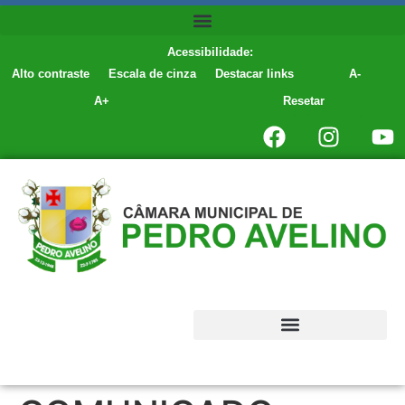
conteúdo
Acessibilidade:
Alto contraste
Escala de cinza
Destacar links
A-
A+
Resetar