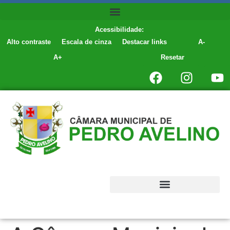
conteúdo
Acessibilidade:
Alto contraste
Escala de cinza
Destacar links
A-
A+
Resetar