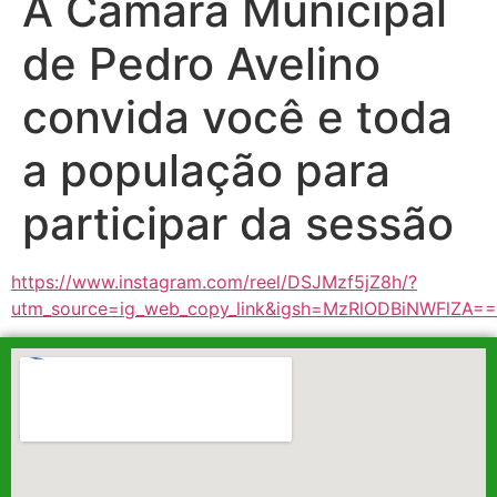
A Câmara Municipal
de Pedro Avelino
convida você e toda
a população para
participar da sessão
https://www.instagram.com/reel/DSJMzf5jZ8h/?
utm_source=ig_web_copy_link&igsh=MzRlODBiNWFlZA==