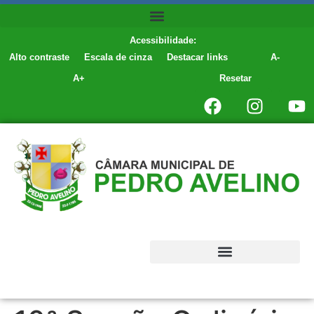
conteúdo
Acessibilidade:
Alto contraste
Escala de cinza
Destacar links
A-
A+
Resetar