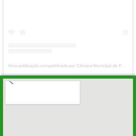
Uma publicação compartilhada por Câmara Municipal de Pedro Avelino (@camaradepedroavelino)